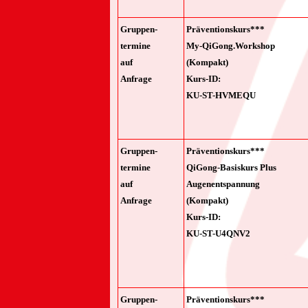
Gruppen-
Präventionskurs***
termine
My-QiGong.Workshop
auf
(Kompakt)
Anfrage
Kurs-ID:
KU-ST-HVMEQU
Gruppen-
Präventionskurs***
termine
QiGong-Basiskurs Plus
auf
Augenentspannung
Anfrage
(Kompakt)
Kurs-ID:
KU-ST-U4QNV2
Gruppen-
Präventionskurs***