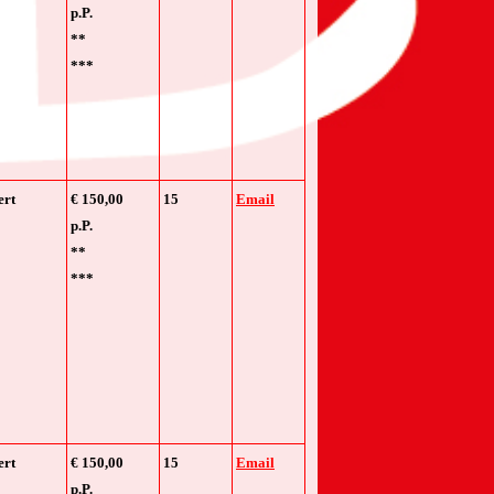
p.P.
**
***
ert
€ 150,00
15
Email
p.P.
**
***
ert
€ 150,00
15
Email
p.P.