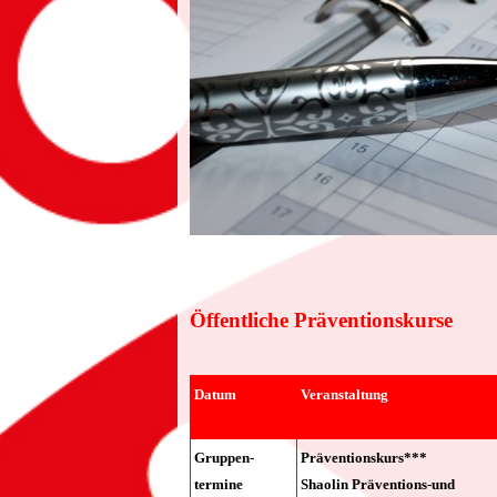
Öffentliche Präventionskurse
Datum
Veranstaltung
Gruppen-
Präventionskurs***
termine
Shaolin Präventions-und