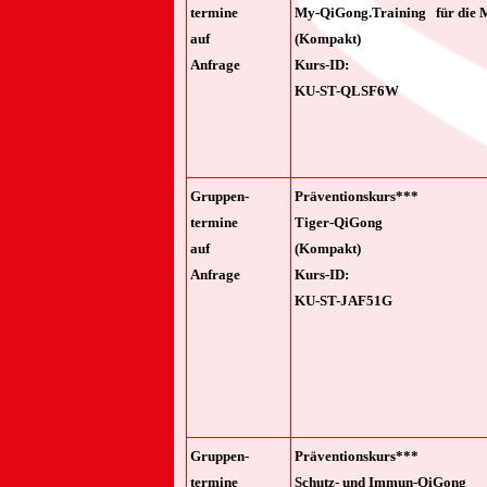
termine
My-QiGong.Training für die M
auf
(Kompakt)
Anfrage
Kurs-ID:
KU-ST-QLSF6W
Gruppen-
Präventionskurs***
termine
Tiger-QiGong
auf
(Kompakt)
Anfrage
Kurs-ID:
KU-ST-JAF51G
Gruppen-
Präventionskurs***
termine
Schutz- und Immun-QiGong