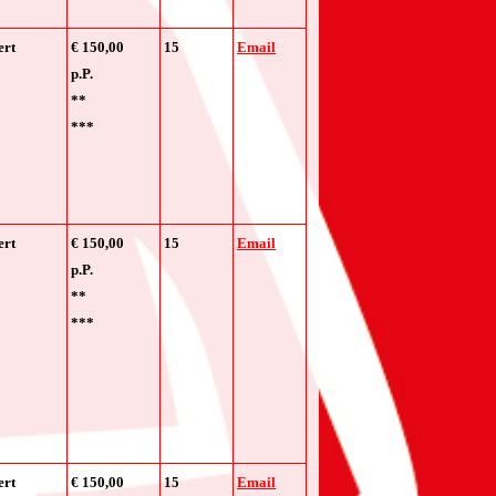
ert
€ 150,00
15
Email
p.P.
**
***
ert
€ 150,00
15
Email
p.P.
**
***
ert
€ 150,00
15
Email