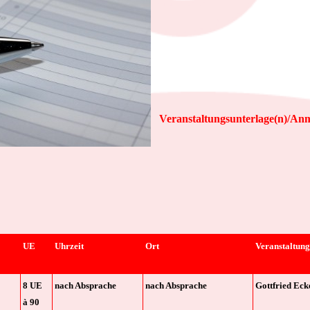
Veranstaltungsunterlage(n)/An
UE
Uhrzeit
Ort
Veranstaltungs
8 UE
nach Absprache
nach Absprache
Gottfried Eck
à
90