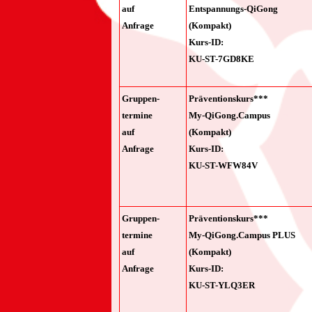
auf
Entspannungs-QiGong
Anfrage
(Kompakt)
Kurs-ID:
KU-ST-7GD8KE
Gruppen-
Präventionskurs***
termine
My-QiGong.Campus
auf
(Kompakt)
Anfrage
Kurs-ID:
KU-ST-WFW84V
Gruppen-
Präventionskurs***
termine
My-QiGong.Campus PLUS
auf
(Kompakt)
Anfrage
Kurs-ID:
KU-ST-YLQ3ER