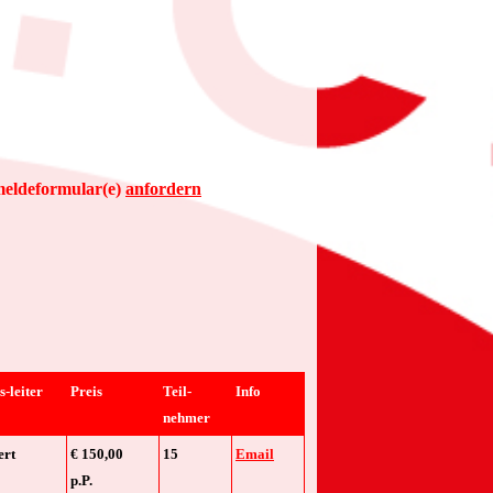
meldeformular(e)
anfordern
-leiter
Preis
Teil-
Info
nehmer
ert
€ 150,00
15
Email
p.P.