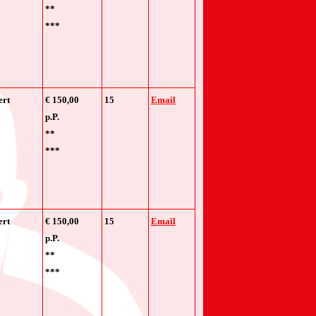
**
***
ert
€ 150,00
15
Email
p.P.
**
***
ert
€ 150,00
15
Email
p.P.
**
***